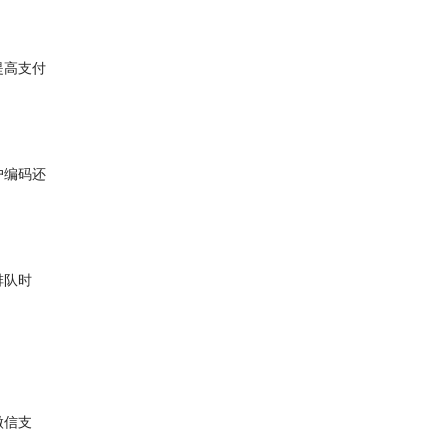
提高支付
户编码还
排队时
微信支