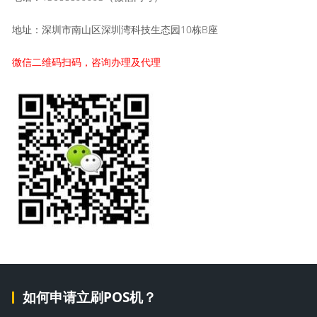
地址：深圳市南山区深圳湾科技生态园10栋B座
微信二维码扫码，咨询办理及代理
如何申请立刷POS机？