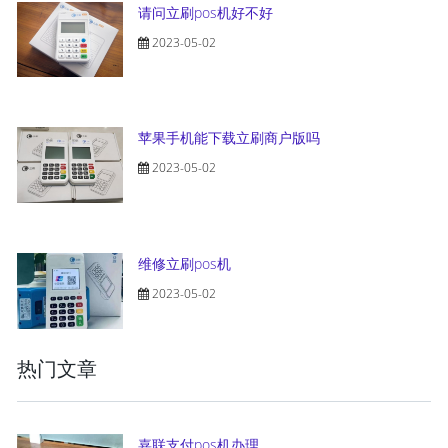
请问立刷pos机好不好
2023-05-02
苹果手机能下载立刷商户版吗
2023-05-02
维修立刷pos机
2023-05-02
热门文章
嘉联支付pos机办理