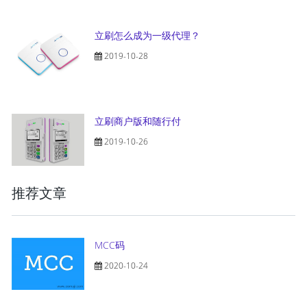
立刷怎么成为一级代理？
2019-10-28
立刷商户版和随行付
2019-10-26
推荐文章
MCC码
2020-10-24