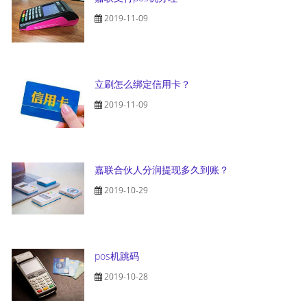
2019-11-09
立刷怎么绑定信用卡？
2019-11-09
嘉联合伙人分润提现多久到账？
2019-10-29
pos机跳码
2019-10-28