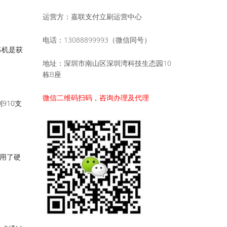
运营方：嘉联支付立刷运营中心
电话：13088899993（微信同号）
S机是获
地址：深圳市南山区深圳湾科技生态园10
栋B座
微信二维码扫码，咨询办理及代理
910支
应用了硬