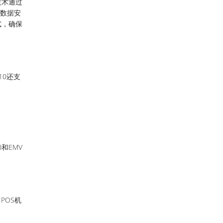
技术通过
了数据安
式，确保
10还支
和EMV
POS机