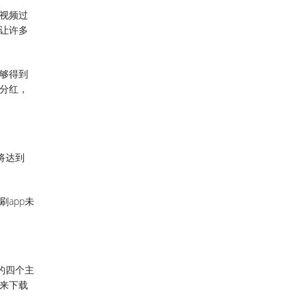
视频过
让许多
够得到
分红，
将达到
app未
的四个主
来下载