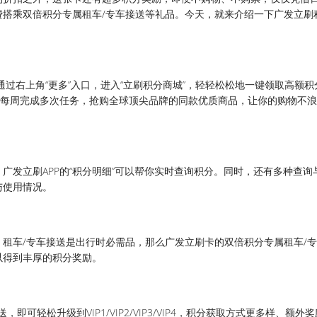
费搭乘双倍积分专属租车/专车接送等礼品。今天，就来介绍一下广发立刷
，通过右上角“更多”入口，进入“立刷积分商城”，轻轻松松地一键领取高额
以每周完成多次任务，抢购全球顶尖品牌的同款优质商品，让你的购物不
广发立刷APP的“积分明细”可以帮你实时查询积分。同时，还有多种查询
与使用情况。
租车/专车接送是出行时必需品，那么广发立刷卡的双倍积分专属租车/
以得到丰厚的积分奖励。
可轻松升级到VIP1/VIP2/VIP3/VIP4，积分获取方式更多样、额外