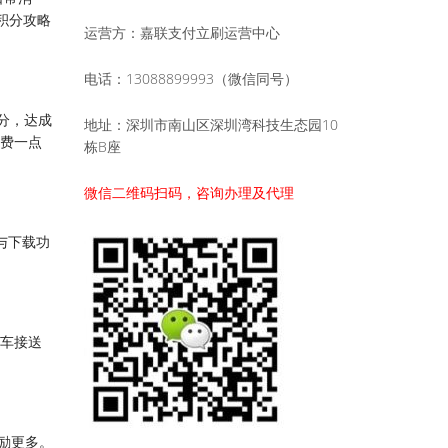
积分攻略
运营方：嘉联支付立刷运营中心
电话：13088899993（微信同号）
积分，达成
地址：深圳市南山区深圳湾科技生态园10
浪费一点
栋B座
微信二维码扫码，咨询办理及代理
与下载功
专车接送
奖励更多。