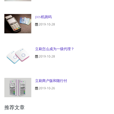
pos机跳码
2019-10-28
立刷怎么成为一级代理？
2019-10-28
立刷商户版和随行付
2019-10-26
推荐文章