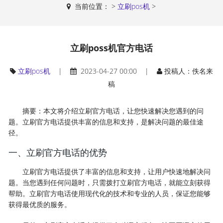
当前位置：
>
立刷pos机
>
立刷poss机官方电话
立刷pos机
|
2023-04-27 00:00 |
投稿人：佚名来
稿
摘要：本文将介绍立刷官方电话，让您快速解决您遇到的问
题。立刷官方电话提供丰富的信息和支持，是解决问题的最佳途
径。
一、立刷官方电话的优势
立刷官方电话提供了丰富的信息和支持，让用户快速地解决问
题。当您遇到任何问题时，只需拨打立刷官方电话，就能立刻获得
帮助。立刷官方电话使用现代化的技术和专业的人员，保证您能够
获得最优质的服务。