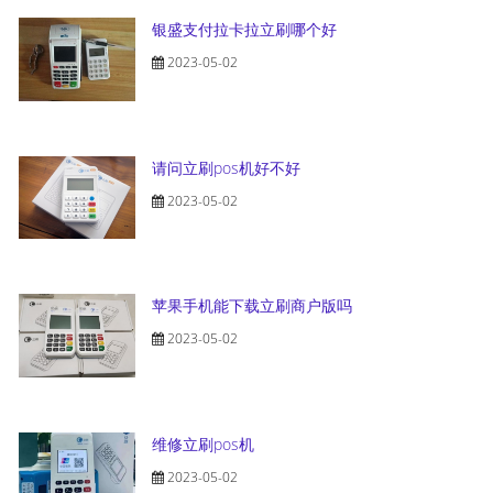
银盛支付拉卡拉立刷哪个好
2023-05-02
请问立刷pos机好不好
2023-05-02
苹果手机能下载立刷商户版吗
2023-05-02
维修立刷pos机
2023-05-02