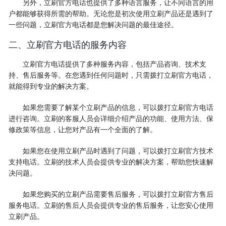
另外，立刷官方电话也提供了多种语言服务，让不同语言的用
户都能够获得所需的帮助。无论您是初次使用立刷产品还是遇到了
一些问题，立刷官方电话都是您解决问题的最佳途径。
二、立刷官方电话的服务内容
立刷官方电话提供了多种服务内容，包括产品咨询、技术支
持、售后服务等。在您遇到任何问题时，只需拨打立刷官方电话，
就能得到专业的解决方案。
如果您需要了解某个立刷产品的信息，可以拨打立刷官方电话
进行咨询。立刷的客服人员会详细介绍产品的功能、使用方法、保
修政策等信息，让您对产品有一个全面的了解。
如果您在使用立刷产品时遇到了问题，可以拨打立刷官方技术
支持电话。立刷的技术人员会提供专业的解决方案，帮助您快速解
决问题。
如果您购买的立刷产品需要售后服务，可以拨打立刷官方售后
服务电话。立刷的售后人员会提供专业的售后服务，让您安心使用
立刷产品。