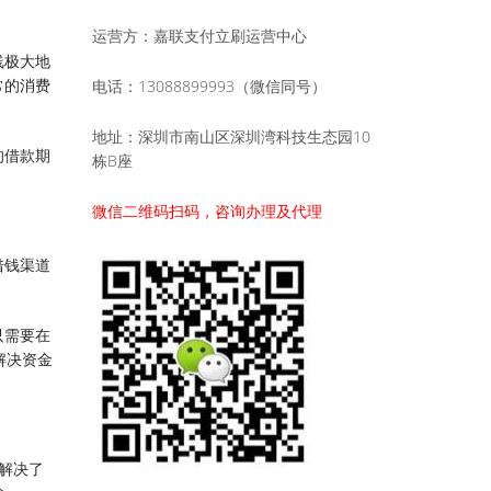
运营方：嘉联支付立刷运营中心
线极大地
常的消费
电话：13088899993（微信同号）
地址：深圳市南山区深圳湾科技生态园10
的借款期
栋B座
。
微信二维码扫码，咨询办理及代理
借钱渠道
只需要在
解决资金
解决了