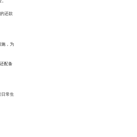
金。
化的还款
措施，为
还配备
者日常生